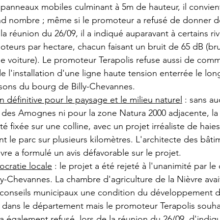
panneaux mobiles culminant à 5m de hauteur, il convient 
d nombre ; même si le promoteur a refusé de donner des
la réunion du 26/09, il a indiqué auparavant à certains rive
moteurs par hectare, chacun faisant un bruit de 65 dB (bru
e voiture). Le promoteur Terapolis refuse aussi de comm
l'installation d'une ligne haute tension enterrée le lon
sons du bourg de Billy-Chevannes. 
 définitive pour le paysage et le milieu naturel
 : sans a
 des Amognes ni pour la zone Natura 2000 adjacente, la
été fixée sur une colline, avec un projet irréaliste de haie
t le parc sur plusieurs kilomètres. L'architecte des bâti
vre a formulé un avis défavorable sur le projet.  
cratie locale
 : le projet a été rejeté à l'unanimité par le 
ly-Chevannes. La chambre d'agriculture de la Nièvre avait
 conseils municipaux une condition du développement d
" dans le département mais le promoteur Terapolis souha
 a également refusé, lors de la réunion du 26/09, d'indiq