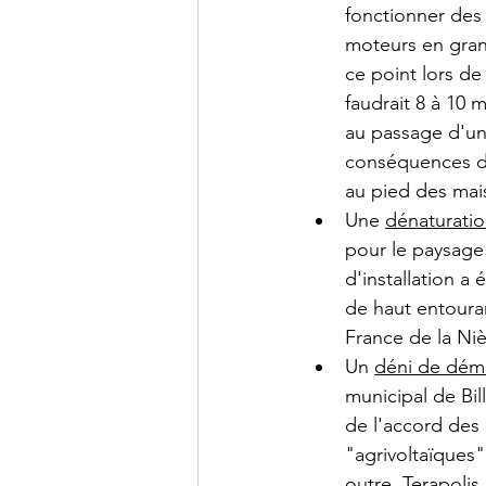
fonctionner des 
moteurs en gran
ce point lors de 
faudrait 8 à 10 
au passage d'un
conséquences de 
au pied des mai
Une 
dénaturation
pour le paysage
d'installation a 
de haut entouran
France de la Niè
Un 
déni de démo
municipal de Bil
de l'accord des
"agrivoltaïques
outre. Terapolis