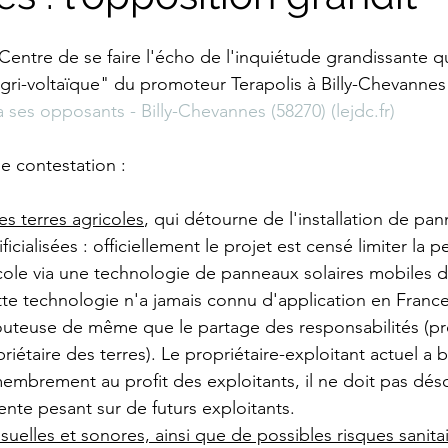
entre de se faire l'écho de l'inquiétude grandissante que
gri-voltaïque" du promoteur Terapolis à Billy-Chevannes 
a ses opposants - Billy-Chevannes (58270) (
lejdc.fr
)
e contestation : 
es terres agricoles
, qui détourne de l'installation de pan
ificialisées : officiellement le projet est censé limiter la p
cole via une technologie de panneaux solaires mobiles 
te technologie n'a jamais connu d'application en France
outeuse de même que le partage des responsabilités (p
riétaire des terres). Le propriétaire-exploitant actuel a b
embrement au profit des exploitants, il ne doit pas désor
nte pesant sur de futurs exploitants.
suelles et sonores, ainsi que de possibles risques sanita