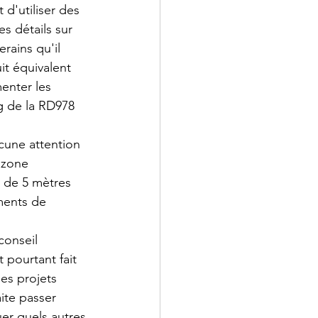
d'utiliser des 
 détails sur 
rains qu'il 
it équivalent 
enter les 
g de la RD978 
ucune attention 
 zone 
s de 5 mètres 
ments de 
conseil 
 pourtant fait 
es projets 
ite passer 
uer quels autres 