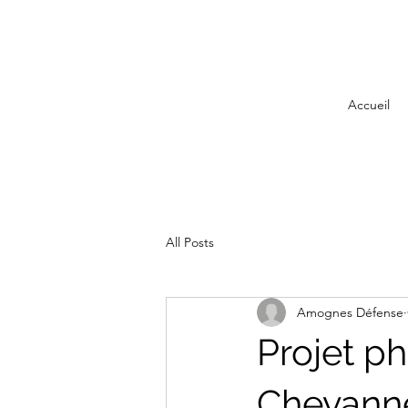
Accueil
All Posts
Amognes Défense
Projet ph
Chevannes