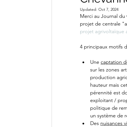
Updated:
Oct 7, 2024
Merci au Journal du C
projet de centrale "a
projet agrivoltaïque 
4 principaux motifs d
Une 
captation d
sur les zones art
production agri
hauteur mais cet
pérennité est d
exploitant / prop
politique de rem
un système de re
Des 
nuisances vi