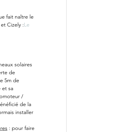
 fait naître le 
et Cizely :
Le 
neaux solaires 
erte de 
de 5m de 
 et sa 
romoteur / 
énéficié de la 
mais installer 
ires
 : pour faire 