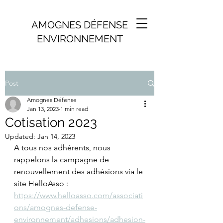
AMOGNES DÉFENSE
ENVIRONNEMENT
Post
Amognes Défense
Jan 13, 2023
1 min read
Cotisation 2023
Updated:
Jan 14, 2023
A tous nos adhérents, nous 
rappelons la campagne de 
renouvellement des adhésions via le 
site HelloAsso : 
https://www.helloasso.com/associati
ons/amognes-defense-
environnement/adhesions/adhesion-